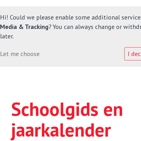
Hi! Could we please enable some additional service
Media & Tracking
? You can always change or withd
later.
Home
Let me choose
I dec
Onze school
Informatie
Schoolgids en
Ouders
Leerlingenraad
jaarkalender
Contact